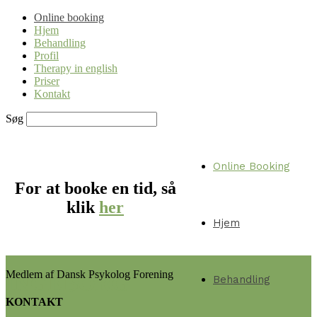
Online booking
Hjem
Behandling
Profil
Therapy in english
Priser
Kontakt
Søg
Online Booking
For at booke en tid, så
klik
her
Hjem
Medlem af Dansk Psykolog Forening
INGEBORG
Behandling
KONTAKT